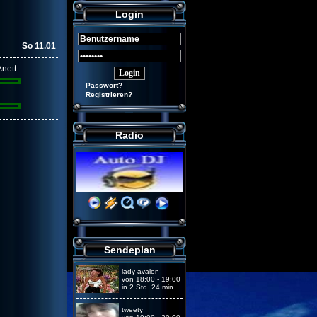
Login
So 11.01
nett
Passwort?
Registrieren?
Radio
Sendeplan
lady avalon
von 18:00 - 19:00
in 2 Std. 24 min.
tweety