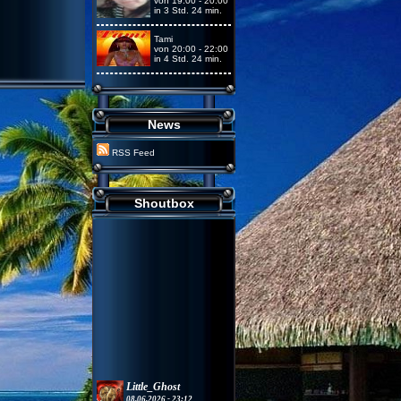
von 19:00 - 20:00
in 3 Std. 24 min.
Tami
von 20:00 - 22:00
in 4 Std. 24 min.
News
RSS Feed
Shoutbox
Little_Ghost
08.06.2026 - 23:12