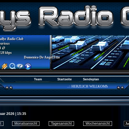
allys Radio Club
various
4 ∅
128 kbps
Domenico De Angel Feat. Andrea Tiamo - Du Nur Du
Team
Startseite
Sendeplan
..:: HERZLICH WILLKOMMEN AUF DER HOM
nuar 2026 | 15:35
ht
Monatsansicht
Tagesansicht
Wochenansicht