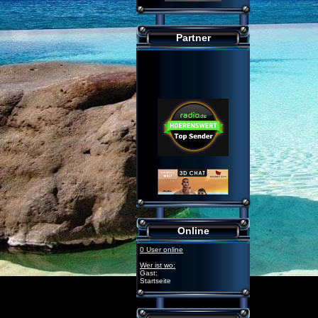
Partner
Online
0 User online
Wer ist wo:
Gast:
Startseite