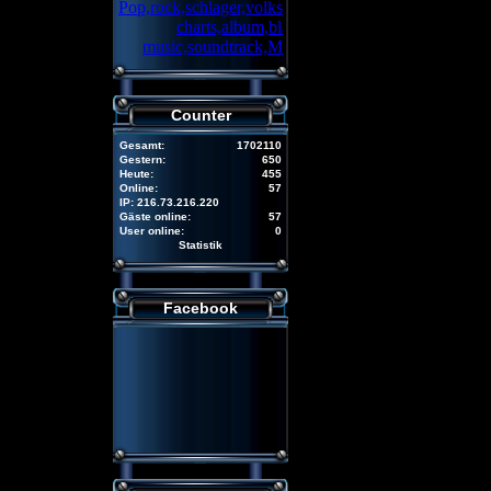
Counter
Gesamt:
1702110
Gestern:
650
Heute:
455
Online:
57
IP: 216.73.216.220
Gäste online:
57
User online:
0
Statistik
Facebook