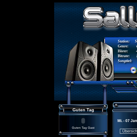
Station:
S
Genre:
Hörer:
Bitrate:
Songtitel:
Guten Tag
Mi. - 07 Ja
Guten Tag Gast
Übersic