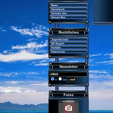
News
Gästebuch
Verlinke Uns
Stream Box
Rechtliches
Jugendschutz
HP Regeln
Kontakt
Impressum
Newsletter
In
Out
Fotos