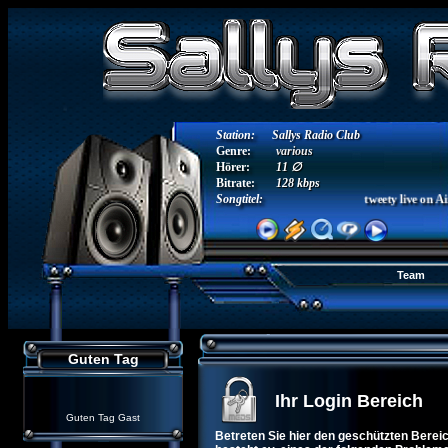
Station:
Sallys Radio Club
Genre:
various
Hörer:
11 ∅
Bitrate:
128 kbps
Songtitel:
tweety live on Air
Team
Guten Tag
Ihr Login Bereich
Guten Tag Gast
Betreten Sie hier den geschützten Bereich