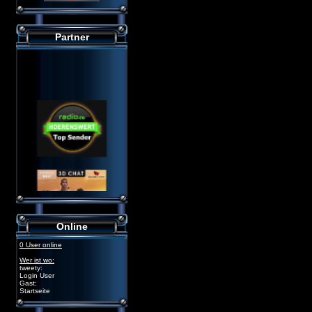
Partner
Online
0 User online
Wer ist wo:
tweety:
Login User
Gast:
Startseite