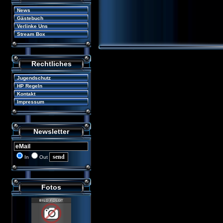
News
Gästebuch
Verlinke Uns
Stream Box
Rechtliches
Jugendschutz
HP Regeln
Kontakt
Impressum
Newsletter
In
Out
Fotos