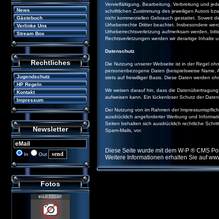
Vervielfältigung, Bearbeitung, Verbreitung und j
News
schriftlichen Zustimmung des jeweiligen Autors bzw
Gästebuch
nicht kommerziellen Gebrauch gestattet. Soweit die
Urheberrechte Dritter beachtet. Insbesondere werd
Verlinke Uns
Urheberrechtsverletzung aufmerksam werden, bit
Stream Box
Rechtsverletzungen werden wir derartige Inhalte
Datenschutz
Rechtliches
Die Nutzung unserer Webseite ist in der Regel o
personenbezogene Daten (beispielsweise Name, Ans
Jugendschutz
stets auf freiwilliger Basis. Diese Daten werden o
HP Regeln
Wir weisen darauf hin, dass die Datenübertragung 
Kontakt
aufweisen kann. Ein lückenloser Schutz der Daten v
Impressum
Der Nutzung von im Rahmen der Impressumspflicht 
ausdrücklich angeforderter Werbung und Informatio
Seiten behalten sich ausdrücklich rechtliche Schr
Newsletter
Spam-Mails, vor.
Diese Seite wurde mit dem W-P ® CMS Porta
In
Out
Weitere Informationen erhalten Sie auf
www
Fotos