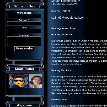
Marion Hochgeschurz
Stoßdorfer Straße26
Wunsch Box
53773 Hennef
sallih69@googlemail.com
Haftungsausschluss:
Haftung für Inhalte
Die Inhalte unserer Seiten wurden mit größter Sorgfal
können wir jedoch keine Gewähr übernehmen. Als 
Seiten nach den allgemeinen Gesetzen verantwortl
verpflichtet, übermittelte oder gespeicherte fre
eine rechtswidrige Tätigkeit hinweisen. Verpflic
allgemeinen Gesetzen bleiben hiervon unberührt. 
einer konkreten Rechtsverletzung möglich. Bei B
Inhalte umgehend entfernen.
Modi Ticker
Haftung für Links
Unser Angebot enthält Links zu externen Webseiten
diese fremden Inhalte auch keine Gewähr übernehmen
Betreiber der Seiten verantwortlich. Die verlinkt
überprüft. Rechtswidrige Inhalte waren zum Zeitpun
verlinkten Seiten ist jedoch ohne konkrete Anhal
Rechtsverletzungen werden wir derartige Links u
Urheberrecht
Algemein
Die durch die Seitenbetreiber erstellten Inhalte 