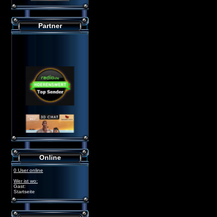
Partner
Online
0 User online
Wer ist wo:
Gast:
Startseite