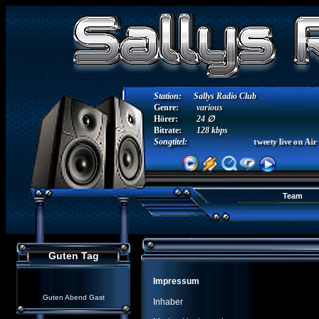
Station:
Sallys Radio Club
Genre:
various
Hörer:
24 ∅
Bitrate:
128 kbps
Songtitel:
tweety live on Air D
Team
Guten Tag
Impressum
Guten Abend Gast
Inhaber